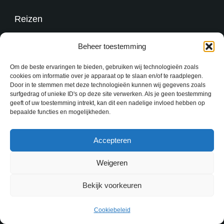
Reizen
Overig
Beheer toestemming
Om de beste ervaringen te bieden, gebruiken wij technologieën zoals
Contact
cookies om informatie over je apparaat op te slaan en/of te raadplegen.
Door in te stemmen met deze technologieën kunnen wij gegevens zoals
surfgedrag of unieke ID's op deze site verwerken. Als je geen toestemming
geeft of uw toestemming intrekt, kan dit een nadelige invloed hebben op
redactie@kennisoverzaken.nl
bepaalde functies en mogelijkheden.
Accepteren
Weigeren
Copyright © 2026 Kennis over zaken - Powered by
Bekijk voorkeuren
Rishi Theme
Contact
Over ons
Cookiebeleid