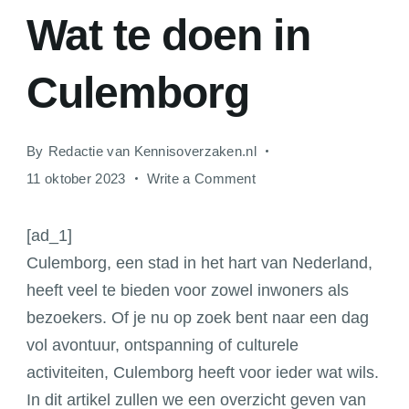
Wat te doen in
Culemborg
By
Redactie van Kennisoverzaken.nl
on
11 oktober 2023
Write a Comment
Wat
te
[ad_1]
doen
Culemborg, een stad in het hart van Nederland,
in
heeft veel te bieden voor zowel inwoners als
Culemborg
bezoekers. Of je nu op zoek bent naar een dag
vol avontuur, ontspanning of culturele
activiteiten, Culemborg heeft voor ieder wat wils.
In dit artikel zullen we een overzicht geven van