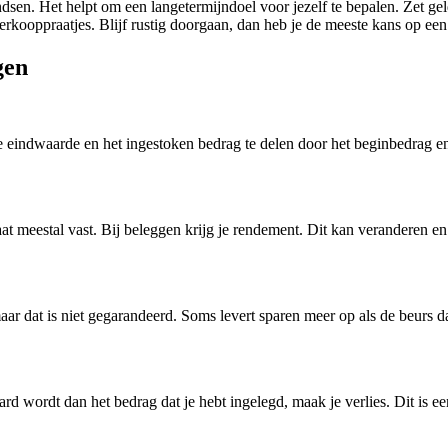
dsen. Het helpt om een langetermijndoel voor jezelf te bepalen. Zet gel
e verkooppraatjes. Blijf rustig doorgaan, dan heb je de meeste kans op 
gen
e eindwaarde en het ingestoken bedrag te delen door het beginbedrag e
taat meestal vast. Bij beleggen krijg je rendement. Dit kan veranderen e
r dat is niet gegarandeerd. Soms levert sparen meer op als de beurs daa
 wordt dan het bedrag dat je hebt ingelegd, maak je verlies. Dit is een