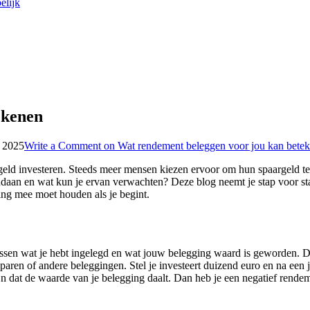
elijk
ekenen
 2025
Write a Comment
on Wat rendement beleggen voor jou kan bete
 geld investeren. Steeds meer mensen kiezen ervoor om hun spaargeld te
daan en wat kun je ervan verwachten? Deze blog neemt je stap voor sta
ing mee moet houden als je begint.
tussen wat je hebt ingelegd en wat jouw belegging waard is geworden. Dit
paren of andere beleggingen. Stel je investeert duizend euro en na een j
ijn dat de waarde van je belegging daalt. Dan heb je een negatief rend