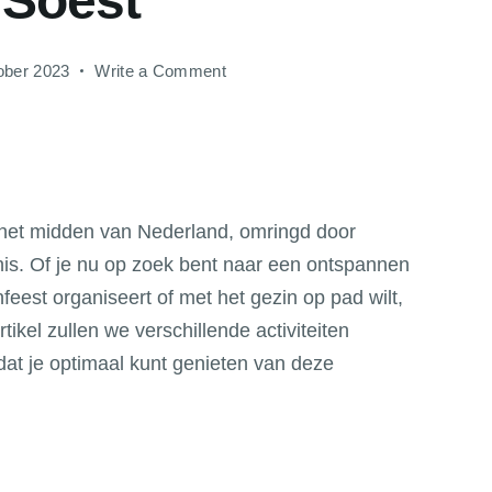
 Soest
on
ober 2023
Write a Comment
Wat
te
doen
in
Soest
n het midden van Nederland, omringd door
nis. Of je nu op zoek bent naar een ontspannen
feest organiseert of met het gezin op pad wilt,
artikel zullen we verschillende activiteiten
dat je optimaal kunt genieten van deze