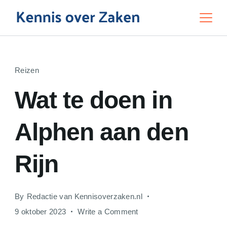
Skip
to
Education
content
Reizen
Wat te doen in
Alphen aan den
Rijn
By
Redactie van Kennisoverzaken.nl
on
9 oktober 2023
Write a Comment
Wat