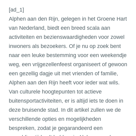
te
[ad_1]
doen
Alphen aan den Rijn, gelegen in het Groene Hart
in
van Nederland, biedt een breed scala aan
Alphen
aan
activiteiten en bezienswaardigheden voor zowel
den
inwoners als bezoekers. Of je nu op zoek bent
Rijn
naar een leuke bestemming voor een weekendje
weg, een vrijgezellenfeest organiseert of gewoon
een gezellig dagje uit met vrienden of familie,
Alphen aan den Rijn heeft voor ieder wat wils.
Van culturele hoogtepunten tot actieve
buitensportactiviteiten, er is altijd iets te doen in
deze bruisende stad. In dit artikel zullen we de
verschillende opties en mogelijkheden
bespreken, zodat je gegarandeerd een