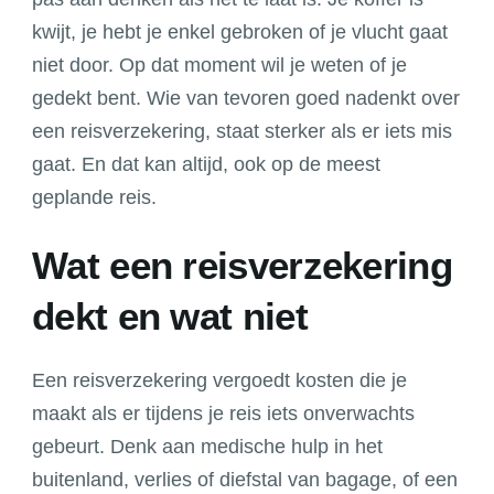
voor
kwijt, je hebt je enkel gebroken of je vlucht gaat
je
doet
niet door. Op dat moment wil je weten of je
als
gedekt bent. Wie van tevoren goed nadenkt over
het
een reisverzekering, staat sterker als er iets mis
misgaat
gaat. En dat kan altijd, ook op de meest
op
geplande reis.
vakantie
Wat een reisverzekering
dekt en wat niet
Een reisverzekering vergoedt kosten die je
maakt als er tijdens je reis iets onverwachts
gebeurt. Denk aan medische hulp in het
buitenland, verlies of diefstal van bagage, of een