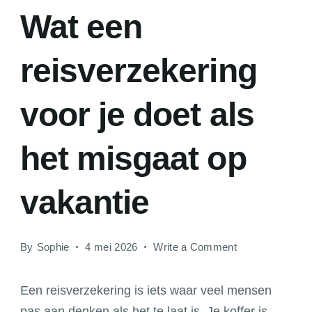
Wat een
reisverzekering
voor je doet als
het misgaat op
vakantie
on
By
Sophie
4 mei 2026
Write a Comment
Wat
een
Een reisverzekering is iets waar veel mensen
reisverzekering
pas aan denken als het te laat is. Je koffer is