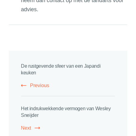
neem dan contact op met de tandarts voor
advies.
Post
De rustgevende sfeer van een Japandi
Navigation
keuken
Previous
Het indrukwekkende vermogen van Wesley
Sneijder
Next