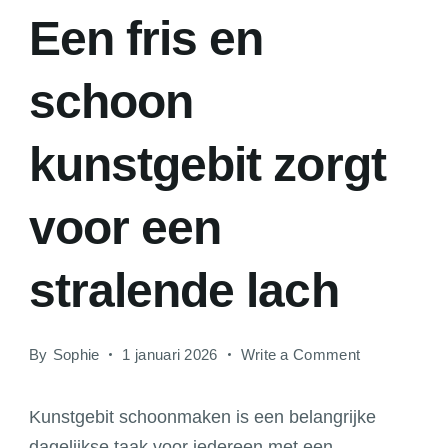
Een fris en
schoon
kunstgebit zorgt
voor een
stralende lach
on
By
Sophie
1 januari 2026
Write a Comment
Een
fris
Kunstgebit schoonmaken is een belangrijke
en
dagelijkse taak voor iedereen met een