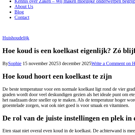
Kennis over Zaken – Wij maken moeilijke onderwerpen begrijp
About Us
Blog
Contact
Huishoudelijk
Hoe koud is een koelkast eigenlijk? Zó blijf
By
Sophie
15 november 2025
3 december 2025
Write a Comment
on Ho
Hoe koud hoort een koelkast te zijn
De beste temperatuur voor een normale koelkast ligt rond de vier grad
graden wordt door veel deskundigen gezien als het ideale punt om e
het raadzaam deze sneller op te maken. Als de temperatuur hoger wordt 
groentelade zorgen, wat ook niet goed is voor smaak en vitaminen.
De rol van de juiste instellingen en plek in
Eten staat niet overal even koud in de koelkast. De achterwand is mee