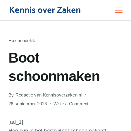
Skip
to
Education
content
Huishoudelijk
Boot
schoonmaken
By
Redactie van Kennisoverzaken.nl
on
26 september 2023
Write a Comment
Boot
schoonmaken
[ad_1]
Hoe kun je het beste Boot schoonmaken?