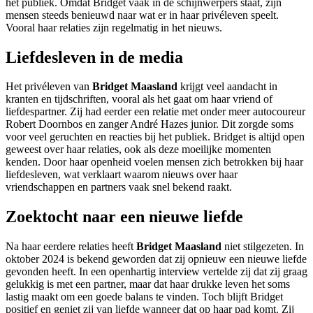
het publiek. Omdat Bridget vaak in de schijnwerpers staat, zijn
mensen steeds benieuwd naar wat er in haar privéleven speelt.
Vooral haar relaties zijn regelmatig in het nieuws.
Liefdesleven in de media
Het privéleven van
Bridget Maasland
krijgt veel aandacht in
kranten en tijdschriften, vooral als het gaat om haar vriend of
liefdespartner. Zij had eerder een relatie met onder meer autocoureur
Robert Doornbos en zanger André Hazes junior. Dit zorgde soms
voor veel geruchten en reacties bij het publiek. Bridget is altijd open
geweest over haar relaties, ook als deze moeilijke momenten
kenden. Door haar openheid voelen mensen zich betrokken bij haar
liefdesleven, wat verklaart waarom nieuws over haar
vriendschappen en partners vaak snel bekend raakt.
Zoektocht naar een nieuwe liefde
Na haar eerdere relaties heeft
Bridget Maasland
niet stilgezeten. In
oktober 2024 is bekend geworden dat zij opnieuw een nieuwe liefde
gevonden heeft. In een openhartig interview vertelde zij dat zij graag
gelukkig is met een partner, maar dat haar drukke leven het soms
lastig maakt om een goede balans te vinden. Toch blijft Bridget
positief en geniet zij van liefde wanneer dat op haar pad komt. Zij