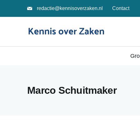
Skip
redactie@kennisoverzaken.nl
Contact
to
content
Education
Gro
Marco Schuitmaker