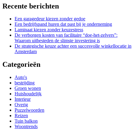
Recente berichten
Een garagedeur kiezen zonder gedoe
Een bedrijfspand huren dat past bij je onderneming
Laminaat kiezen zonder keuzestress
De verborgen kosten van facilitaire “doe-het-zelvers”:
Waarom uitbesteden de slimste investering is
De strategische keuze achter een succesvolle winkellocatie in
Amsterdam
Categorieën
Auto's
bestrijding
Groen wonen
Huishoudelijk
Interieur
Overig
Puzzelwoorden
Reizen
Tuin balkon
Woontrends